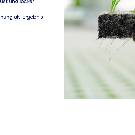
bust und locker
knung als Ergebnis