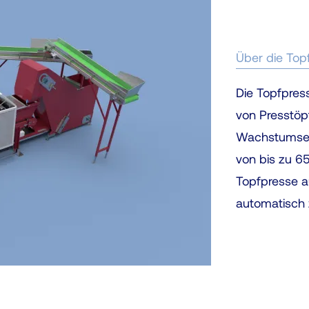
Über die To
Die Topfpress
von Presstöp
Wachstumseig
von bis zu 6
Topfpresse au
automatisch 