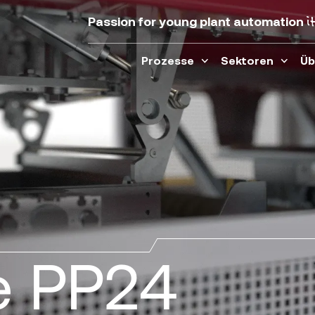
i
Passion for young plant automation
Prozesse
Sektoren
Üb
e PP24