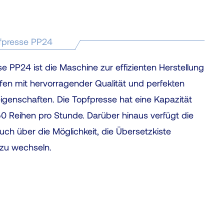
d
u
n
pfpresse PP24
t
e
e PP24 ist die Maschine zur effizienten Herstellung
n
fen mit hervorragender Qualität und perfekten
,
enschaften. Die Topfpresse hat eine Kapazität
u
50 Reihen pro Stunde. Darüber hinaus verfügt die
m
ch über die Möglichkeit, die Übersetzkiste
d
zu wechseln.
a
s
v
e