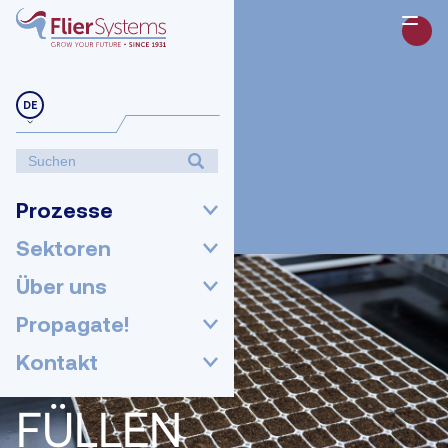
DE
Prozesse
Sektoren
Über uns
Propagate!
Kontakt
FÜLLEN