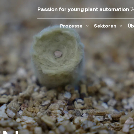
i
Passion for young plant automation
Prozesse
Sektoren
Üb