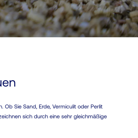
e
i
l
e
n
a
c
h
uen
o
b
e
Ob Sie Sand, Erde, Vermiculit oder Perlit
n
zeichnen sich durch eine sehr gleichmäßige
u
n