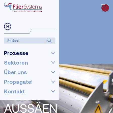
DE
Prozesse
Sektoren
Über uns
Propagate!
Kontakt
AUSSÄEN