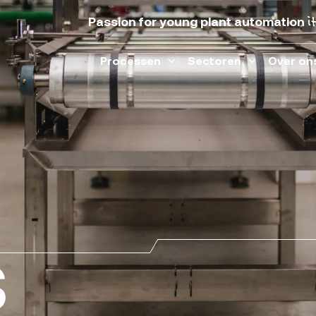
i
Passion for young plant automation
Processen
Sectoren
Over on
S