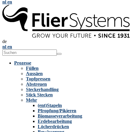
nl
en
de
nl
en
Prozesse
Füllen
Aussäen
Topfpressen
Abstreuen
Steckerhandling
Stick Stecken
Mehr
(ent)Stapeln
Pfropfung/Pikieren
Biomasseverarbeitung
Erdebearbeitung
Löcherdrücken
Bewässerung