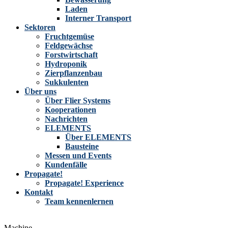
Laden
Interner Transport
Sektoren
Fruchtgemüse
Feldgewächse
Forstwirtschaft
Hydroponik
Zierpflanzenbau
Sukkulenten
Über uns
Über Flier Systems
Kooperationen
Nachrichten
ELEMENTS
Über ELEMENTS
Bausteine
Messen und Events
Kundenfälle
Propagate!
Propagate! Experience
Kontakt
Team kennenlernen
Machine