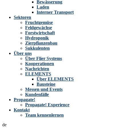
um
Bewässerung
zum
Laden
ausgewählten
Interner Transport
Suchergebnis
Sektoren
zu
Fruchtgemüse
gelangen.
Feldgewächse
Benutzer
Forstwirtschaft
von
Hydroponik
Touchgeräten
Zierpflanzenbau
können
Sukkulenten
Touch-
Über uns
und
Über Flier Systems
Streichgesten
Kooperationen
verwenden.
Nachrichten
ELEMENTS
Über ELEMENTS
Bausteine
Messen und Events
Kundenfälle
Propagate!
Propagate! Experience
Kontakt
Team kennenlernen
de