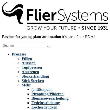
Passion for young plant automation
it’s part of our DNA!
Verwende
die
Pfeile
Prozesse
nach
Füllen
oben
Aussäen
und
Topfpressen
unten,
Abstreuen
um
Steckerhandling
das
Stick Stecken
verfügbare
Mehr
Ergebnis
(ent)Stapeln
auszuwählen.
Pfropfung/Pikieren
Drücke
Biomasseverarbeitung
die
Erdebearbeitung
Eingabetaste,
Löcherdrücken